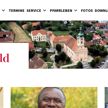
TERMINE
SERVICE
PFARRLEBEN
FOTOS
DOWNL
Sakramente
Kinder
Hochart
Eintritt in die Kirche
Jugend
Pinkafeld
Begräbnisse
Erwachsene
Riedlingsdorf
Kirchenbeitrag
Kirchenmusik
Sinnersdorf
Glaube und Gebet
Wiesfleck / Schreibersdorf
ld
Geistliche Gemeinschaften