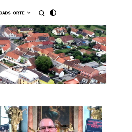
OADS
ORTE