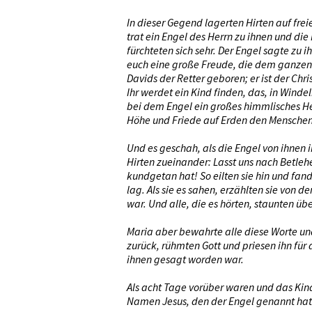
In dieser Gegend lagerten Hirten auf fre
trat ein Engel des Herrn zu ihnen und die 
fürchteten sich sehr. Der Engel sagte zu i
euch eine große Freude, die dem ganzen V
Davids der Retter geboren; er ist der Chri
Ihr werdet ein Kind finden, das, in Windel
bei dem Engel ein großes himmlisches Heer
Höhe und Friede auf Erden den Menschen
Und es geschah, als die Engel von ihnen
Hirten zueinander: Lasst uns nach Betleh
kundgetan hat! So eilten sie hin und fan
lag. Als sie es sahen, erzählten sie von 
war. Und alle, die es hörten, staunten üb
Maria aber bewahrte alle diese Worte und
zurück, rühmten Gott und priesen ihn für 
ihnen gesagt worden war.
Als acht Tage vorüber waren und das Kin
Namen Jesus, den der Engel genannt hat