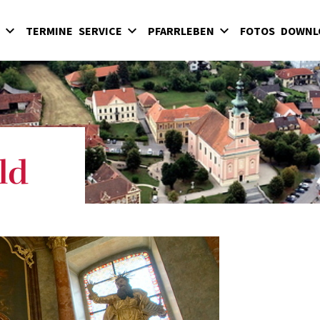
TERMINE
SERVICE
PFARRLEBEN
FOTOS
DOWNL
Sakramente
Kinder
Hochart
Eintritt in die Kirche
Jugend
Pinkafeld
Begräbnisse
Erwachsene
Riedlingsdorf
Kirchenbeitrag
Kirchenmusik
Sinnersdorf
Glaube und Gebet
Wiesfleck / Schreibersdorf
ld
Geistliche Gemeinschaften