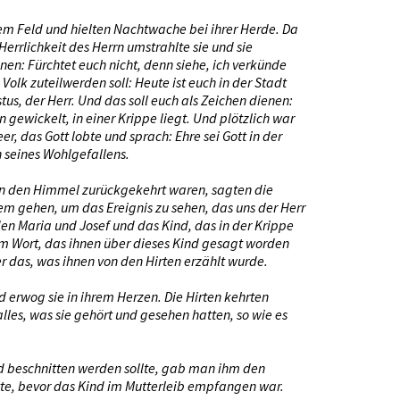
iem Feld und hielten Nachtwache bei ihrer Herde. Da
Herrlichkeit des Herrn umstrahlte sie und sie
hnen: Fürchtet euch nicht, denn siehe, ich verkünde
olk zuteilwerden soll: Heute ist euch in der Stadt
stus, der Herr. Und das soll euch als Zeichen dienen:
n gewickelt, in einer Krippe liegt. Und plötzlich war
, das Gott lobte und sprach: Ehre sei Gott in der
 seines Wohlgefallens.
 in den Himmel zurückgekehrt waren, sagten die
em gehen, um das Ereignis zu sehen, das uns der Herr
den Maria und Josef und das Kind, das in der Krippe
dem Wort, das ihnen über dieses Kind gesagt worden
er das, was ihnen von den Hirten erzählt wurde.
 erwog sie in ihrem Herzen. Die Hirten kehrten
alles, was sie gehört und gesehen hatten, so wie es
d beschnitten werden sollte, gab man ihm den
te, bevor das Kind im Mutterleib empfangen war.