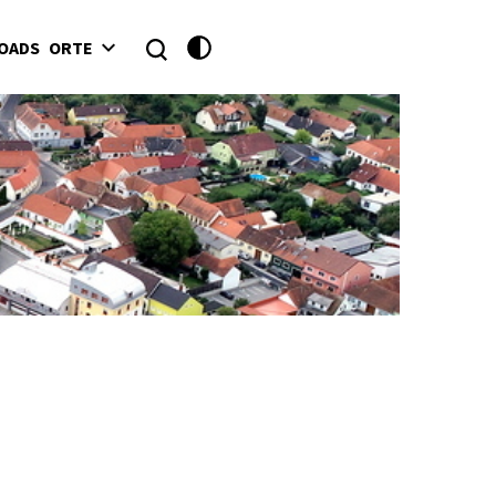
OADS
ORTE