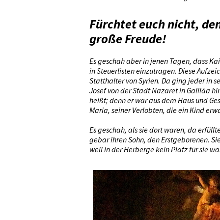
Fürchtet euch nicht, de
große Freude!
Es geschah aber in jenen Tagen, dass Kai
in Steuerlisten einzutragen. Diese Aufzei
Statthalter von Syrien. Da ging jeder in s
Josef von der Stadt Nazaret in Galiläa h
heißt; denn er war aus dem Haus und Gesc
Maria, seiner Verlobten, die ein Kind erw
Es geschah, als sie dort waren, da erfüllt
gebar ihren Sohn, den Erstgeborenen. Sie 
weil in der Herberge kein Platz für sie wa