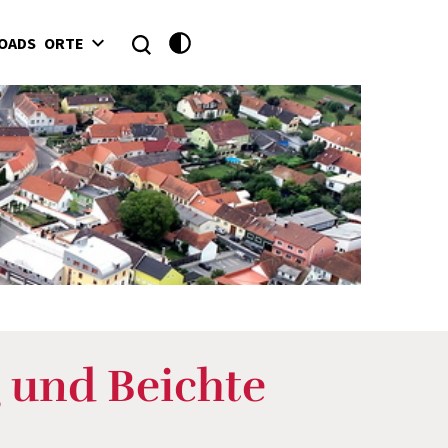
OADS
ORTE
 und Beichte