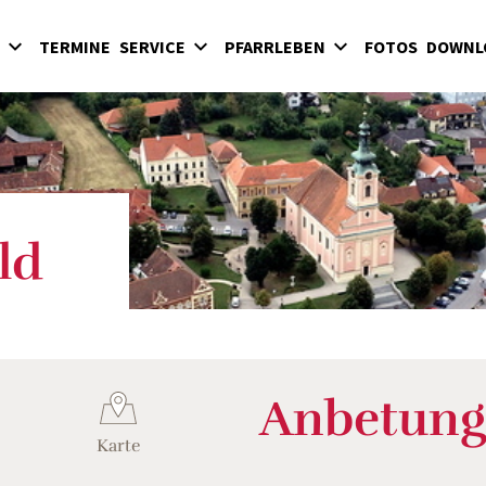
TERMINE
SERVICE
PFARRLEBEN
FOTOS
DOWNL
Sakramente
Kinder
Hochart
Eintritt in die Kirche
Jugend
Pinkafeld
Begräbnisse
Erwachsene
Riedlingsdorf
Kirchenbeitrag
Kirchenmusik
Sinnersdorf
Glaube und Gebet
Wiesfleck / Schreibersdorf
ld
Geistliche Gemeinschaften
Anbetung
Karte