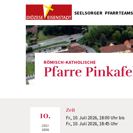
SEELSORGER
PFARRTEAMS
Pfarrgemeinderäte
Liturgische Dienste
Caritas
Liturgiekreise
RÖMISCH-KATHOLISCHE
Kirchenreinigung
Pfarre Pinkafe
Kirchenschmuck
Wirtschaftsrat
Stadlteam
Öffentlichkeitsarbeit
Zeit
10.
Fr., 10. Juli 2026,
18:00 Uhr
bis
Fr., 10. Juli 2026,
18:45 Uhr
JULI
2026