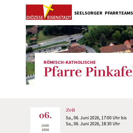
SEELSORGER
PFARRTEAMS
Pfarrgemeinderäte
Liturgische Dienste
Caritas
Liturgiekreise
RÖMISCH-KATHOLISCHE
Kirchenreinigung
Pfarre Pinkafe
Kirchenschmuck
Wirtschaftsrat
Stadlteam
Öffentlichkeitsarbeit
Zeit
06.
Sa., 06. Juni 2026,
17:00 Uhr
bis
Sa., 06. Juni 2026,
18:30 Uhr
JUNI
2026