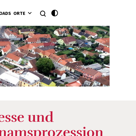
OADS
ORTE
esse und
hnamsprozession