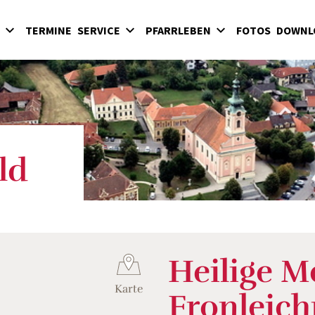
TERMINE
SERVICE
PFARRLEBEN
FOTOS
DOWNL
Sakramente
Kinder
Hochart
Eintritt in die Kirche
Jugend
Pinkafeld
Begräbnisse
Erwachsene
Riedlingsdorf
Kirchenbeitrag
Kirchenmusik
Sinnersdorf
Glaube und Gebet
Wiesfleck / Schreibersdorf
ld
Geistliche Gemeinschaften
Heilige M
Karte
Fronleic