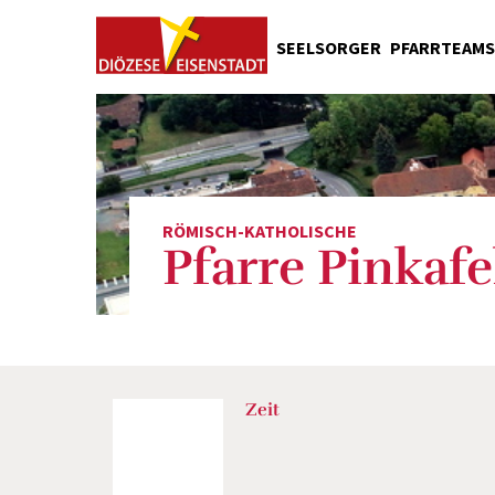
SEELSORGER
PFARRTEAMS
Pfarrgemeinderäte
Liturgische Dienste
Caritas
Liturgiekreise
RÖMISCH-KATHOLISCHE
Kirchenreinigung
Pfarre Pinkafe
Kirchenschmuck
Wirtschaftsrat
Stadlteam
Öffentlichkeitsarbeit
Zeit