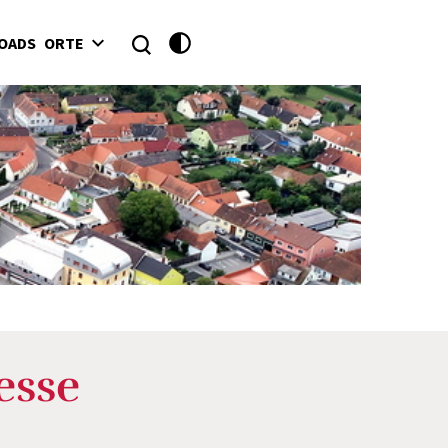
OADS
ORTE
esse