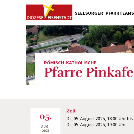
SEELSORGER
PFARRTEAMS
Pfarrgemeinderäte
Liturgische Dienste
Caritas
Liturgiekreise
RÖMISCH-KATHOLISCHE
Kirchenreinigung
Pfarre Pinkafe
Kirchenschmuck
Wirtschaftsrat
Stadlteam
Öffentlichkeitsarbeit
Zeit
05.
Di., 05. August 2025,
18:00 Uhr
bis
Di., 05. August 2025,
19:00 Uhr
AUG.
2025