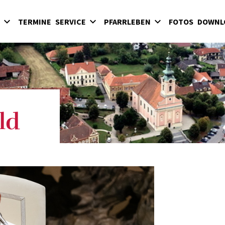
TERMINE
SERVICE
PFARRLEBEN
FOTOS
DOWNL
Sakramente
Kinder
Hochart
Eintritt in die Kirche
Jugend
Pinkafeld
Begräbnisse
Erwachsene
Riedlingsdorf
Kirchenbeitrag
Kirchenmusik
Sinnersdorf
Glaube und Gebet
Wiesfleck / Schreibersdorf
ld
Geistliche Gemeinschaften