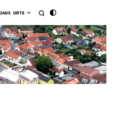
OADS
ORTE