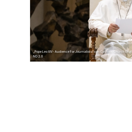
„Pope Leo XIV - Audience For Journalists“ von Catholic Church En
ND 2.0